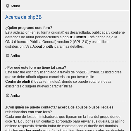
Arriba
Acerca de phpBB
¿Quién programó este foro?
Esta aplicación (en su forma original) es desarrollada, publicada y contiene
derechos de autor pertenecientes a
phpBB Limited
. Está hecho bajo la
GNU (Licencia Pública General) versión 2 (GPL-2.0) y es de libre
distribución. Vea
About phpBB
para más detalles.
Arriba
¿Por qué este foro no tiene tal cosa?
Este foro fue escrito y licenciado a través de phpBB Limited. Si usted cree
que se debe añadir alguna característica por favor visite
Centro de phpBB Ideas
(en Inglés), donde se puede votar en ideas
existentes o sugerir nuevas características.
Arriba
¿Con quién se puede contactar acerca de abusos o usos ilegales
relacionados con este foro?
Cada uno de los administradores que figuran en la lista del grupo donde
dice “El Equipo” es un contacto apropiado para enviar sus quejas. Si así no
obtiene respuesta debería tratar de contactar con el dueño del dominio
(efectúe una
búsqueda whois
) o, si este foro tiene correo sobre un dominio