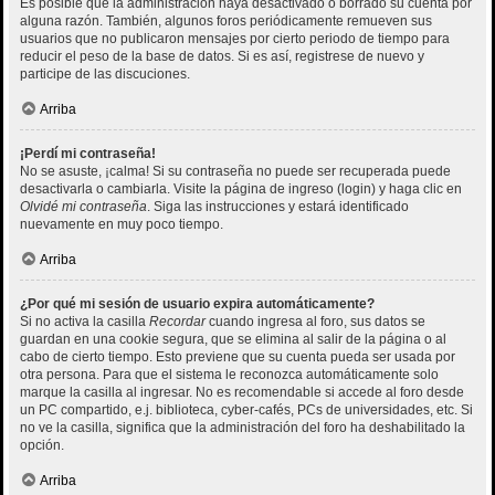
Es posible que la administración haya desactivado o borrado su cuenta por
alguna razón. También, algunos foros periódicamente remueven sus
usuarios que no publicaron mensajes por cierto periodo de tiempo para
reducir el peso de la base de datos. Si es así, registrese de nuevo y
participe de las discuciones.
Arriba
¡Perdí mi contraseña!
No se asuste, ¡calma! Si su contraseña no puede ser recuperada puede
desactivarla o cambiarla. Visite la página de ingreso (login) y haga clic en
Olvidé mi contraseña
. Siga las instrucciones y estará identificado
nuevamente en muy poco tiempo.
Arriba
¿Por qué mi sesión de usuario expira automáticamente?
Si no activa la casilla
Recordar
cuando ingresa al foro, sus datos se
guardan en una cookie segura, que se elimina al salir de la página o al
cabo de cierto tiempo. Esto previene que su cuenta pueda ser usada por
otra persona. Para que el sistema le reconozca automáticamente solo
marque la casilla al ingresar. No es recomendable si accede al foro desde
un PC compartido, e.j. biblioteca, cyber-cafés, PCs de universidades, etc. Si
no ve la casilla, significa que la administración del foro ha deshabilitado la
opción.
Arriba