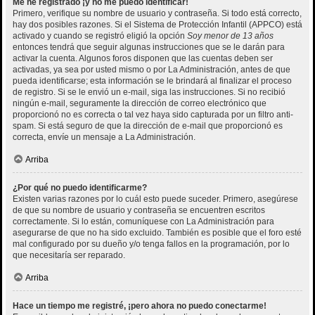
Me he registrado ¡y no me puedo identificar!
Primero, verifique su nombre de usuario y contraseña. Si todo está correcto,
hay dos posibles razones. Si el Sistema de Protección Infantil (APPCO) está
activado y cuando se registró eligió la opción
Soy menor de 13 años
entonces tendrá que seguir algunas instrucciones que se le darán para
activar la cuenta. Algunos foros disponen que las cuentas deben ser
activadas, ya sea por usted mismo o por La Administración, antes de que
pueda identificarse; esta información se le brindará al finalizar el proceso
de registro. Si se le envió un e-mail, siga las instrucciones. Si no recibió
ningún e-mail, seguramente la dirección de correo electrónico que
proporcionó no es correcta o tal vez haya sido capturada por un filtro anti-
spam. Si está seguro de que la dirección de e-mail que proporcionó es
correcta, envíe un mensaje a La Administración.
Arriba
¿Por qué no puedo identificarme?
Existen varias razones por lo cuál esto puede suceder. Primero, asegúrese
de que su nombre de usuario y contraseña se encuentren escritos
correctamente. Si lo están, comuníquese con La Administración para
asegurarse de que no ha sido excluido. También es posible que el foro esté
mal configurado por su dueño y/o tenga fallos en la programación, por lo
que necesitaría ser reparado.
Arriba
Hace un tiempo me registré, ¡pero ahora no puedo conectarme!