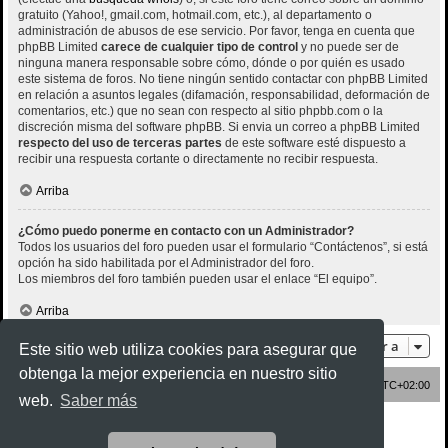
gratuito (Yahoo!, gmail.com, hotmail.com, etc.), al departamento o
administración de abusos de ese servicio. Por favor, tenga en cuenta que
phpBB Limited
carece de cualquier tipo de control
y no puede ser de
ninguna manera responsable sobre cómo, dónde o por quién es usado
este sistema de foros. No tiene ningún sentido contactar con phpBB Limited
en relación a asuntos legales (difamación, responsabilidad, deformación de
comentarios, etc.) que no sean con respecto al sitio phpbb.com o la
discreción misma del software phpBB. Si envia un correo a phpBB Limited
respecto del uso de terceras partes
de este software esté dispuesto a
recibir una respuesta cortante o directamente no recibir respuesta.
Arriba
¿Cómo puedo ponerme en contacto con un Administrador?
Todos los usuarios del foro pueden usar el formulario “Contáctenos”, si está
opción ha sido habilitada por el Administrador del foro.
Los miembros del foro también pueden usar el enlace “El equipo”.
Arriba
Ir a
Este sitio web utiliza cookies para asegurar que
obtenga la mejor experiencia en nuestro sitio
Inicio
Índice general
Todos los horarios son
UTC+02:00
web.
Saber más
Desarrollado por
phpBB
® Forum Software © phpBB Limited
Style
Rock'n Roll
ported 3.3 by
phpBB Spain