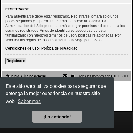
REGISTRARSE
Para autenticarse debe estar registrado. Registrarse tomará solo unos
pocos segundos y le permitirá un amplio acceso al sistema. La
Administración del Sitio puede además otorgar permisos adicionales a los
usuarios registrados. Antes de identificarse asegúrese de estar
familiarizado con nuestros términos de uso y políticas relacionadas. Por
favor lea las reglas de los foros mientras navega por el Sitio.
Condiciones de uso
|
Política de privacidad
Registrarse
Inicio
Índice general
Todos los horarios son
UTC+02:00
Este sitio web utiliza cookies para asegurar que
Desarrollado por
phpBB
® Forum Software © phpBB Limited
Style
Rock'n Roll
ported 3.3 by
phpBB Spain
obtenga la mejor experiencia en nuestro sitio
Traducción al español por
phpBB España
web.
Saber más
Privacidad
|
Condiciones
¡Lo entiendo!