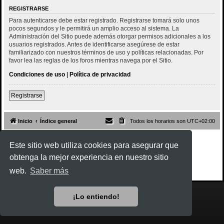
REGISTRARSE
Para autenticarse debe estar registrado. Registrarse tomará solo unos
pocos segundos y le permitirá un amplio acceso al sistema. La
Administración del Sitio puede además otorgar permisos adicionales a los
usuarios registrados. Antes de identificarse asegúrese de estar
familiarizado con nuestros términos de uso y políticas relacionadas. Por
favor lea las reglas de los foros mientras navega por el Sitio.
Condiciones de uso
|
Política de privacidad
Registrarse
Inicio
Índice general
Todos los horarios son
UTC+02:00
Desarrollado por
phpBB
® Forum Software © phpBB Limited
Este sitio web utiliza cookies para asegurar que
Style
Rock'n Roll
ported 3.3 by
phpBB Spain
obtenga la mejor experiencia en nuestro sitio
Traducción al español por
phpBB España
Privacidad
|
Condiciones
web.
Saber más
¡Lo entiendo!