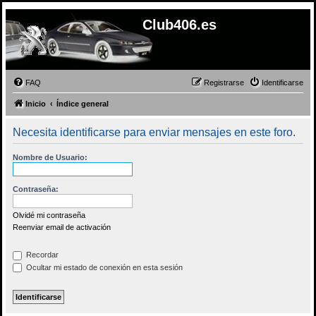
Club406.es
FAQ
Registrarse
Identificarse
Inicio
Índice general
Necesita identificarse para enviar mensajes en este foro.
Nombre de Usuario:
Contraseña:
Olvidé mi contraseña
Reenviar email de activación
Recordar
Ocultar mi estado de conexión en esta sesión