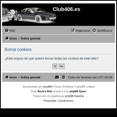
Club406.es
FAQ
Registrarse
Identificarse
Inicio
Índice general
Borrar cookies
¿Está seguro de que quiere borrar todas las cookies de este sitio?
Inicio
Índice general
Todos los horarios son
UTC+02:00
Desarrollado por
phpBB
® Forum Software © phpBB Limited
Style
Rock'n Roll
ported 3.3 by
phpBB Spain
Traducción al español por
phpBB España
Privacidad
|
Condiciones