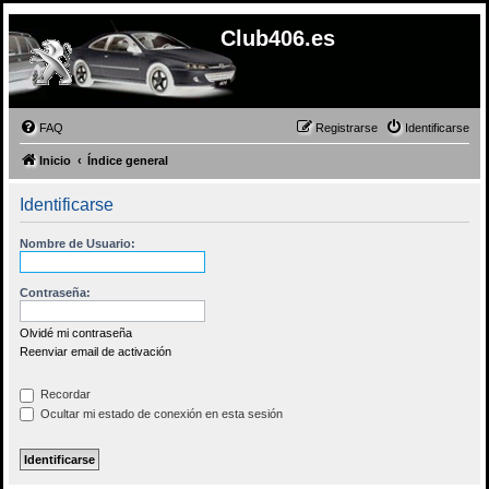
Club406.es
FAQ
Registrarse
Identificarse
Inicio
Índice general
Identificarse
Nombre de Usuario:
Contraseña:
Olvidé mi contraseña
Reenviar email de activación
Recordar
Ocultar mi estado de conexión en esta sesión