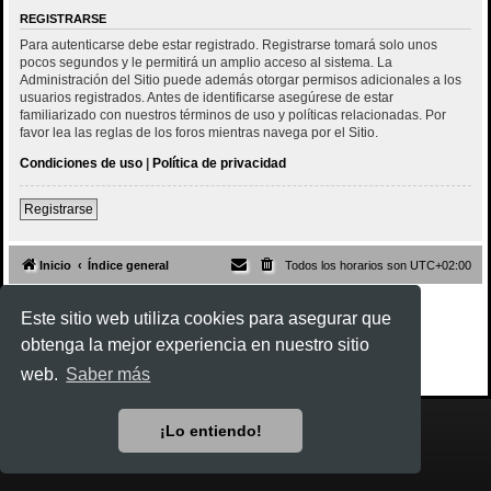
REGISTRARSE
Para autenticarse debe estar registrado. Registrarse tomará solo unos
pocos segundos y le permitirá un amplio acceso al sistema. La
Administración del Sitio puede además otorgar permisos adicionales a los
usuarios registrados. Antes de identificarse asegúrese de estar
familiarizado con nuestros términos de uso y políticas relacionadas. Por
favor lea las reglas de los foros mientras navega por el Sitio.
Condiciones de uso
|
Política de privacidad
Registrarse
Inicio
Índice general
Todos los horarios son
UTC+02:00
Desarrollado por
phpBB
® Forum Software © phpBB Limited
Este sitio web utiliza cookies para asegurar que
Style
Rock'n Roll
ported 3.3 by
phpBB Spain
obtenga la mejor experiencia en nuestro sitio
Traducción al español por
phpBB España
Privacidad
|
Condiciones
web.
Saber más
¡Lo entiendo!