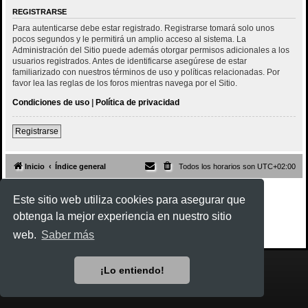
REGISTRARSE
Para autenticarse debe estar registrado. Registrarse tomará solo unos
pocos segundos y le permitirá un amplio acceso al sistema. La
Administración del Sitio puede además otorgar permisos adicionales a los
usuarios registrados. Antes de identificarse asegúrese de estar
familiarizado con nuestros términos de uso y políticas relacionadas. Por
favor lea las reglas de los foros mientras navega por el Sitio.
Condiciones de uso
|
Política de privacidad
Registrarse
Inicio
Índice general
Todos los horarios son
UTC+02:00
Desarrollado por
phpBB
® Forum Software © phpBB Limited
Este sitio web utiliza cookies para asegurar que
Style
Rock'n Roll
ported 3.3 by
phpBB Spain
obtenga la mejor experiencia en nuestro sitio
Traducción al español por
phpBB España
Privacidad
|
Condiciones
web.
Saber más
¡Lo entiendo!