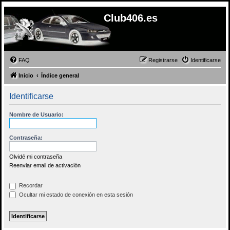
Club406.es
FAQ
Registrarse
Identificarse
Inicio
Índice general
Identificarse
Nombre de Usuario:
Contraseña:
Olvidé mi contraseña
Reenviar email de activación
Recordar
Ocultar mi estado de conexión en esta sesión