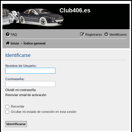
Club406.es
FAQ
Registrarse
Identificarse
Inicio
Índice general
Identificarse
Nombre de Usuario:
Contraseña:
Olvidé mi contraseña
Reenviar email de activación
Recordar
Ocultar mi estado de conexión en esta sesión