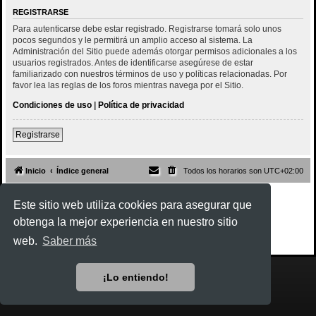
REGISTRARSE
Para autenticarse debe estar registrado. Registrarse tomará solo unos
pocos segundos y le permitirá un amplio acceso al sistema. La
Administración del Sitio puede además otorgar permisos adicionales a los
usuarios registrados. Antes de identificarse asegúrese de estar
familiarizado con nuestros términos de uso y políticas relacionadas. Por
favor lea las reglas de los foros mientras navega por el Sitio.
Condiciones de uso
|
Política de privacidad
Registrarse
Inicio
Índice general
Todos los horarios son
UTC+02:00
Desarrollado por
phpBB
® Forum Software © phpBB Limited
Este sitio web utiliza cookies para asegurar que
Style
Rock'n Roll
ported 3.3 by
phpBB Spain
obtenga la mejor experiencia en nuestro sitio
Traducción al español por
phpBB España
Privacidad
|
Condiciones
web.
Saber más
¡Lo entiendo!