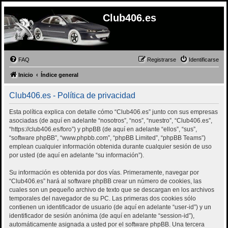
Club406.es
FAQ
Registrarse
Identificarse
Inicio
Índice general
Club406.es - Política de privacidad
Esta política explica con detalle cómo “Club406.es” junto con sus empresas
asociadas (de aquí en adelante “nosotros”, “nos”, “nuestro”, “Club406.es”,
“https://club406.es/foro”) y phpBB (de aquí en adelante “ellos”, “sus”,
“software phpBB”, “www.phpbb.com”, “phpBB Limited”, “phpBB Teams”)
emplean cualquier información obtenida durante cualquier sesión de uso
por usted (de aquí en adelante “su información”).
Su información es obtenida por dos vías. Primeramente, navegar por
“Club406.es” hará al software phpBB crear un número de cookies, las
cuales son un pequeño archivo de texto que se descargan en los archivos
temporales del navegador de su PC. Las primeras dos cookies sólo
contienen un identificador de usuario (de aquí en adelante “user-id”) y un
identificador de sesión anónima (de aquí en adelante “session-id”),
automáticamente asignada a usted por el software phpBB. Una tercera