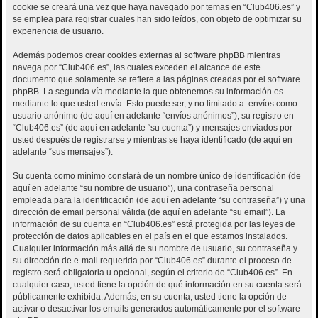
cookie se creará una vez que haya navegado por temas en “Club406.es” y
se emplea para registrar cuales han sido leídos, con objeto de optimizar su
experiencia de usuario.
Además podemos crear cookies externas al software phpBB mientras
navega por “Club406.es”, las cuales exceden el alcance de este
documento que solamente se refiere a las páginas creadas por el software
phpBB. La segunda vía mediante la que obtenemos su información es
mediante lo que usted envía. Esto puede ser, y no limitado a: envíos como
usuario anónimo (de aquí en adelante “envíos anónimos”), su registro en
“Club406.es” (de aquí en adelante “su cuenta”) y mensajes enviados por
usted después de registrarse y mientras se haya identificado (de aquí en
adelante “sus mensajes”).
Su cuenta como mínimo constará de un nombre único de identificación (de
aquí en adelante “su nombre de usuario”), una contraseña personal
empleada para la identificación (de aquí en adelante “su contraseña”) y una
dirección de email personal válida (de aquí en adelante “su email”). La
información de su cuenta en “Club406.es” está protegida por las leyes de
protección de datos aplicables en el país en el que estamos instalados.
Cualquier información más allá de su nombre de usuario, su contraseña y
su dirección de e-mail requerida por “Club406.es” durante el proceso de
registro será obligatoria u opcional, según el criterio de “Club406.es”. En
cualquier caso, usted tiene la opción de qué información en su cuenta será
públicamente exhibida. Además, en su cuenta, usted tiene la opción de
activar o desactivar los emails generados automáticamente por el software