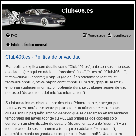
Club406.es
FAQ
Registrarse
Identificarse
Inicio
Índice general
Club406.es - Política de privacidad
Esta política explica con detalle cómo “Club406.es” junto con sus empresas
asociadas (de aquí en adelante “nosotros”, “nos”, “nuestro”, “Club406.es”,
“https://club406.es/foro”) y phpBB (de aquí en adelante “ellos”, “sus”,
“software phpBB”, “www.phpbb.com”, “phpBB Limited”, “phpBB Teams”)
emplean cualquier información obtenida durante cualquier sesión de uso
por usted (de aquí en adelante “su información”).
Su información es obtenida por dos vías. Primeramente, navegar por
“Club406.es” hará al software phpBB crear un número de cookies, las
cuales son un pequeño archivo de texto que se descargan en los archivos
temporales del navegador de su PC. Las primeras dos cookies sólo
contienen un identificador de usuario (de aquí en adelante “user-id”) y un
identificador de sesión anónima (de aquí en adelante “session-id”),
automáticamente asignada a usted por el software phpBB. Una tercera