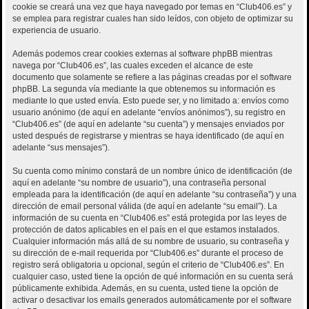
cookie se creará una vez que haya navegado por temas en “Club406.es” y
se emplea para registrar cuales han sido leídos, con objeto de optimizar su
experiencia de usuario.
Además podemos crear cookies externas al software phpBB mientras
navega por “Club406.es”, las cuales exceden el alcance de este
documento que solamente se refiere a las páginas creadas por el software
phpBB. La segunda vía mediante la que obtenemos su información es
mediante lo que usted envía. Esto puede ser, y no limitado a: envíos como
usuario anónimo (de aquí en adelante “envíos anónimos”), su registro en
“Club406.es” (de aquí en adelante “su cuenta”) y mensajes enviados por
usted después de registrarse y mientras se haya identificado (de aquí en
adelante “sus mensajes”).
Su cuenta como mínimo constará de un nombre único de identificación (de
aquí en adelante “su nombre de usuario”), una contraseña personal
empleada para la identificación (de aquí en adelante “su contraseña”) y una
dirección de email personal válida (de aquí en adelante “su email”). La
información de su cuenta en “Club406.es” está protegida por las leyes de
protección de datos aplicables en el país en el que estamos instalados.
Cualquier información más allá de su nombre de usuario, su contraseña y
su dirección de e-mail requerida por “Club406.es” durante el proceso de
registro será obligatoria u opcional, según el criterio de “Club406.es”. En
cualquier caso, usted tiene la opción de qué información en su cuenta será
públicamente exhibida. Además, en su cuenta, usted tiene la opción de
activar o desactivar los emails generados automáticamente por el software