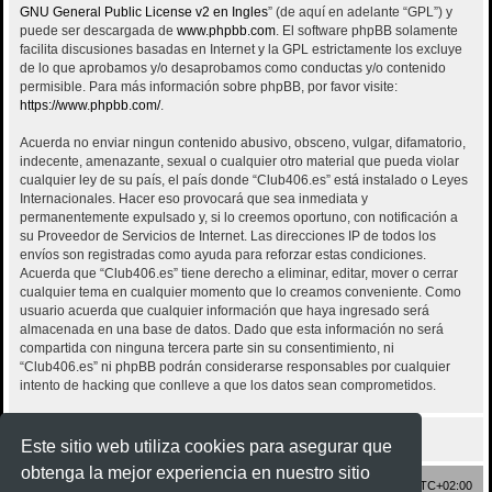
GNU General Public License v2 en Ingles
” (de aquí en adelante “GPL”) y
puede ser descargada de
www.phpbb.com
. El software phpBB solamente
facilita discusiones basadas en Internet y la GPL estrictamente los excluye
de lo que aprobamos y/o desaprobamos como conductas y/o contenido
permisible. Para más información sobre phpBB, por favor visite:
https://www.phpbb.com/
.
Acuerda no enviar ningun contenido abusivo, obsceno, vulgar, difamatorio,
indecente, amenazante, sexual o cualquier otro material que pueda violar
cualquier ley de su país, el país donde “Club406.es” está instalado o Leyes
Internacionales. Hacer eso provocará que sea inmediata y
permanentemente expulsado y, si lo creemos oportuno, con notificación a
su Proveedor de Servicios de Internet. Las direcciones IP de todos los
envíos son registradas como ayuda para reforzar estas condiciones.
Acuerda que “Club406.es” tiene derecho a eliminar, editar, mover o cerrar
cualquier tema en cualquier momento que lo creamos conveniente. Como
usuario acuerda que cualquier información que haya ingresado será
almacenada en una base de datos. Dado que esta información no será
compartida con ninguna tercera parte sin su consentimiento, ni
“Club406.es” ni phpBB podrán considerarse responsables por cualquier
intento de hacking que conlleve a que los datos sean comprometidos.
Este sitio web utiliza cookies para asegurar que
obtenga la mejor experiencia en nuestro sitio
Inicio
Índice general
Todos los horarios son
UTC+02:00