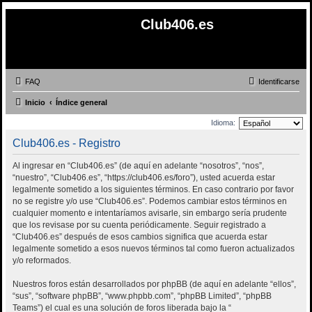
Club406.es
FAQ
Identificarse
Inicio
Índice general
Idioma:
Club406.es - Registro
Al ingresar en “Club406.es” (de aquí en adelante “nosotros”, “nos”,
“nuestro”, “Club406.es”, “https://club406.es/foro”), usted acuerda estar
legalmente sometido a los siguientes términos. En caso contrario por favor
no se registre y/o use “Club406.es”. Podemos cambiar estos términos en
cualquier momento e intentaríamos avisarle, sin embargo sería prudente
que los revisase por su cuenta periódicamente. Seguir registrado a
“Club406.es” después de esos cambios significa que acuerda estar
legalmente sometido a esos nuevos términos tal como fueron actualizados
y/o reformados.
Nuestros foros están desarrollados por phpBB (de aquí en adelante “ellos”,
“sus”, “software phpBB”, “www.phpbb.com”, “phpBB Limited”, “phpBB
Teams”) el cual es una solución de foros liberada bajo la “