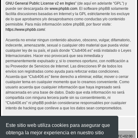
GNU General Public License v2 en Ingles
” (de aquí en adelante “GPL”) y
puede ser descargada de
www.phpbb.com
. El software phpBB solamente
facilita discusiones basadas en Internet y la GPL estrictamente los excluye
de lo que aprobamos y/o desaprobamos como conductas y/o contenido
permisible. Para más información sobre phpBB, por favor visite:
https://www.phpbb.com/
.
Acuerda no enviar ningun contenido abusivo, obsceno, vulgar, difamatorio,
indecente, amenazante, sexual o cualquier otro material que pueda violar
cualquier ley de su país, el país donde “Club406.es” está instalado o Leyes
Internacionales. Hacer eso provocará que sea inmediata y
permanentemente expulsado y, si lo creemos oportuno, con notificación a
su Proveedor de Servicios de Internet. Las direcciones IP de todos los
envíos son registradas como ayuda para reforzar estas condiciones.
Acuerda que “Club406.es” tiene derecho a eliminar, editar, mover o cerrar
cualquier tema en cualquier momento que lo creamos conveniente. Como
usuario acuerda que cualquier información que haya ingresado será
almacenada en una base de datos. Dado que esta información no será
compartida con ninguna tercera parte sin su consentimiento, ni
“Club406.es” ni phpBB podrán considerarse responsables por cualquier
intento de hacking que conlleve a que los datos sean comprometidos.
Este sitio web utiliza cookies para asegurar que
obtenga la mejor experiencia en nuestro sitio
Inicio
Índice general
Todos los horarios son
UTC+02:00