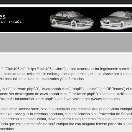
es
406 - ESPAÑA
”, “Club406.es”, “https://club406.es/foro”), usted acuerda estar legalmente sometido
 intentaríamos avisarle, sin embargo sería prudente que los revisase por su cue
érminos tal como fueron actualizados y/o reformados.
, “sus”, “software phpBB”, “www.phpbb.com”, “phpBB Limited”, “phpBB Teams”) el cua
 puede ser descargada de
www.phpbb.com
. El software phpBB solamente facilita d
ra más información sobre phpBB, por favor visite:
https://www.phpbb.com/
.
 indecente, amenazante, sexual o cualquier otro material que pueda violar cualquie
expulsado y, si lo creemos oportuno, con notificación a su Proveedor de Servicios
ene derecho a eliminar, editar, mover o cerrar cualquier tema en cualquier mome
ado que esta información no será compartida con ninguna tercera parte sin su co
ometidos.