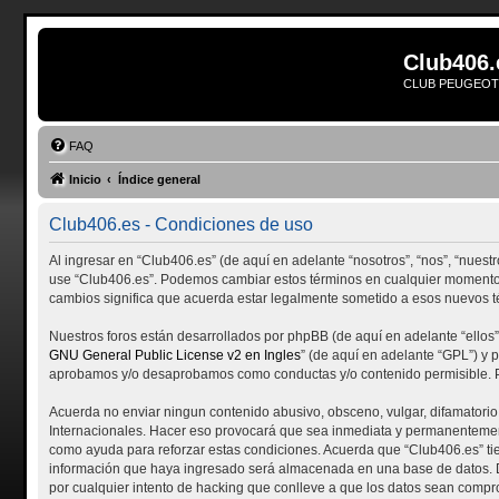
Club406.
CLUB PEUGEOT 
FAQ
Inicio
Índice general
Club406.es - Condiciones de uso
Al ingresar en “Club406.es” (de aquí en adelante “nosotros”, “nos”, “nuestro
use “Club406.es”. Podemos cambiar estos términos en cualquier momento e
cambios significa que acuerda estar legalmente sometido a esos nuevos t
Nuestros foros están desarrollados por phpBB (de aquí en adelante “ellos”
GNU General Public License v2 en Ingles
” (de aquí en adelante “GPL”) y
aprobamos y/o desaprobamos como conductas y/o contenido permisible. Pa
Acuerda no enviar ningun contenido abusivo, obsceno, vulgar, difamatorio,
Internacionales. Hacer eso provocará que sea inmediata y permanentemente 
como ayuda para reforzar estas condiciones. Acuerda que “Club406.es” ti
información que haya ingresado será almacenada en una base de datos. D
por cualquier intento de hacking que conlleve a que los datos sean compr