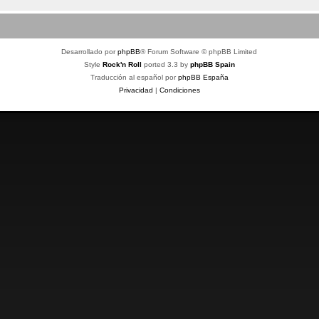
Desarrollado por
phpBB
® Forum Software © phpBB Limited
Style
Rock'n Roll
ported 3.3 by
phpBB Spain
Traducción al español por
phpBB España
Privacidad
|
Condiciones