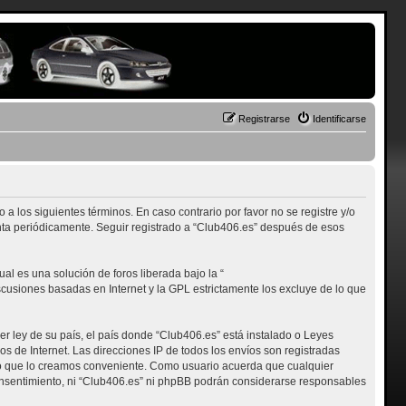
Registrarse
Identificarse
 a los siguientes términos. En caso contrario por favor no se registre y/o
nta periódicamente. Seguir registrado a “Club406.es” después de esos
l es una solución de foros liberada bajo la “
iscusiones basadas en Internet y la GPL estrictamente los excluye de lo que
r ley de su país, el país donde “Club406.es” está instalado o Leyes
 de Internet. Las direcciones IP de todos los envíos son registradas
nto que lo creamos conveniente. Como usuario acuerda que cualquier
nsentimiento, ni “Club406.es” ni phpBB podrán considerarse responsables